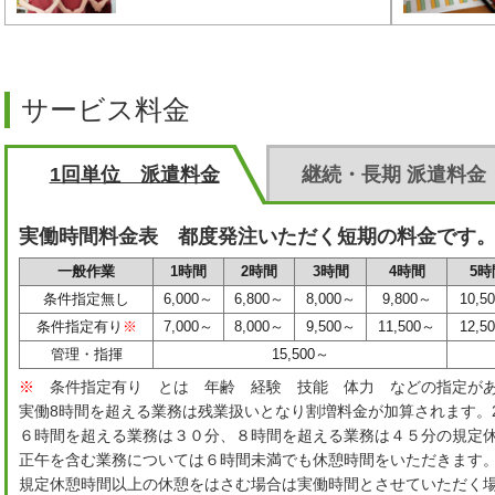
サービス料金
1回単位 派遣料金
継続・長期 派遣料金
実働時間料金表 都度発注いただく短期の料金です
一般作業
1時間
2時間
3時間
4時間
5時
条件指定無し
6,000～
6,800～
8,000～
9,800～
10,5
条件指定有り
※
7,000～
8,000～
9,500～
11,500～
12,5
管理・指揮
15,500～
※
条件指定有り とは 年齢 経験 技能 体力 などの指定が
実働8時間を超える業務は残業扱いとなり割増料金が加算されます。2
６時間を超える業務は３０分、８時間を超える業務は４５分の規定
正午を含む業務については６時間未満でも休憩時間をいただきます
規定休憩時間以上の休憩をはさむ場合は実働時間とさせていただく