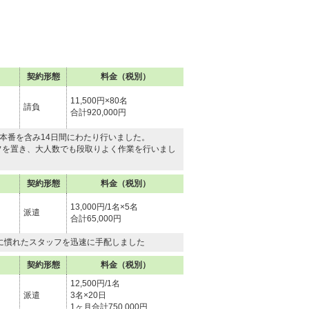
契約形態
料金（税別）
11,500円×80名
請負
合計920,000円
本番を含み14日間にわたり行いました。
フを置き、大人数でも段取りよく作業を行いまし
契約形態
料金（税別）
13,000円/1名×5名
派遣
合計65,000円
に慣れたスタッフを迅速に手配しました
契約形態
料金（税別）
12,500円/1名
派遣
3名×20日
1ヶ月合計750,000円