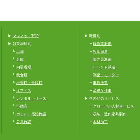
東京には常駐スタッフ3名とスポットスタッフ1名、千葉では常駐スタッフ3
っています。
地域
業務区分
業務内容
作業時間
日勤 9:00-18:00
都内
搬入清掃
搬入設置清掃
夜勤 20:00-7:00
7
▶
マンネットTOP
▶ 職種別
月7日×4名程度
▶ 就業場所別
┗
軽作業派遣
各地のスーパーなどに冷蔵・冷凍用のショーケースを搬入、棚の取り付け、
夜中の作業もあるため、慣れているスタッフがいつもリーダーとして他のス
┗
工場
┗
飲食派遣
┗
倉庫
┗
販売員派遣
地域
業務区分
業務内容
作業時間
┗
内装現場
┗
イベント派遣
9:00-17:00
月10日
東京
梱包搬出
梱包出荷
┗
飲食店
┗
調査・モニター
8
1日5名
┗
小売店・量販店
┗
事務派遣
大手製薬会社のドリンク商材のパック詰め、商品の成分表などのシール貼り
┗
オフィス
┗
多彩な仕事
ます。20名以上いる営業担当者様から、1日2日前などでご発注をいただて
┗
レンタル・リース
▶ その他のサービス
地域
業務区分
業務内容
作業時間
┗
不動産
┗
グローバル人材サービス
9:00-18:00
イベント誘導
┗
ホテル・宿泊施設
┗
収納・造作家具製作
2カ月
横浜
誘導案内
案内接客
1日13名
9
┗
公共施設
┗
木材加工
大手イベント会社からパシフィコでの販売、受付カウンター、お客様のご案
日13名を派遣しました。スタッフは男女ともに幅広い年齢層だったが期間