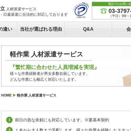
電話でのお問い
設立
人材派遣サービス
03-3797
・日雇派遣に合法的に対応しております
（平日）9時～1
の違い
当社が選ばれる理由
Q&A
会
軽作業 人材派遣サービス
『繁忙期に合わせた人員増減を実現』
様々な作業経験者が男女多数在籍しています。
どんな作業にも幅広く対応いたします。
HOME
軽作業 人材派遣サービス
前日の急な依頼にも対応しています。※要基本契約
１名から大人数まで手配します。様々な作業を経験したスタッ