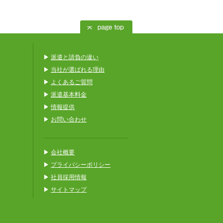
名とスポットスタッフ1〜5名が日々業務にあた
契約形態
料金（税別）
日勤 13,500円/1名
など
派遣
夜勤 22,000円
▶
派遣と請負の違い
1ヶ月合計約50万
▶
当社が選ばれる理由
掃除などを行っています。
タッフに指示を出し業務に当たっています。
▶
よくあるご質問
▶
派遣基本料金
契約形態
料金（税別）
▶
情報提供
11,000円/1名×5名×10日
派遣
▶
お問い合わせ
合計550,000円
、セットにして梱包発送する業務に対応してい
います。
▶
会社概要
契約形態
料金（税別）
▶
プライバシーポリシー
▶
社員採用情報
13,000円/1名×13名×60日
派遣
▶
合計10,140,000円
サイトマップ
内業務として準備日から撤収まで約2ヶ月間、1
中の業務は問題なくこなし、イベントを終えるこ