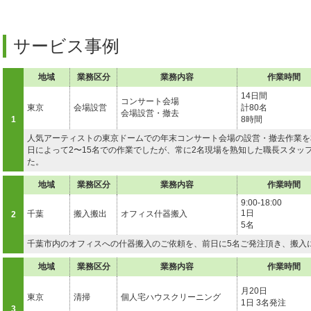
サービス事例
地域
業務区分
業務内容
作業時間
14日間
コンサート会場
東京
会場設営
計80名
会場設営・撤去
1
8時間
人気アーティストの東京ドームでの年末コンサート会場の設営・撤去作業を
日によって2〜15名での作業でしたが、常に2名現場を熟知した職長スタッ
た。
地域
業務区分
業務内容
作業時間
9:00-18:00
1日
千葉
搬入搬出
オフィス什器搬入
2
5名
千葉市内のオフィスへの什器搬入のご依頼を、前日に5名ご発注頂き、搬入
地域
業務区分
業務内容
作業時間
月20日
東京
清掃
個人宅ハウスクリーニング
1日 3名発注
3