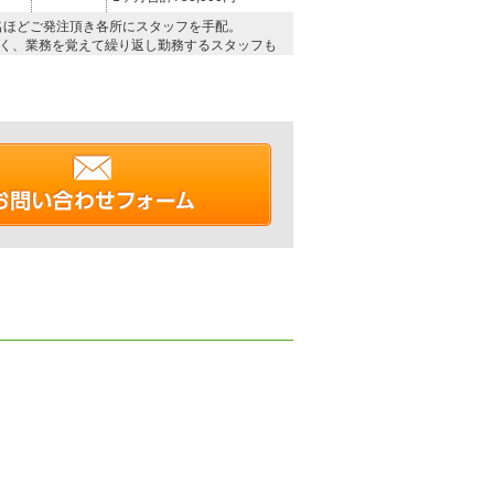
名ほどご発注頂き各所にスタッフを手配。
く、業務を覚えて繰り返し勤務するスタッフも
契約形態
料金（税別）
11,000円/1名×10名×22日
派遣
合計242万円
フを週6日で派遣しています。
けての増員などにも対応しています。
契約形態
料金（税別）
11,500円/1名×4日
派遣
合計46,000円
ています。
ッフの集まりが良く、業務が滞りなく行っていま
契約形態
料金（税別）
13,000円/1名
請負
8名×25日
1ヶ月合計260万円
常勤で勤務し、現場を取り仕切っています。