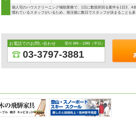
個人宅のハウスクリーニング補助業務で、1日に数箇所回る案件を1日3、4
慣れているスタッフがいるため、発注後に数日でスタッフが決まることも多
います。
地域
業務区分
業務内容
作業時間
ボルト検品
月22日
東京
検品梱包
4
梱包
1日 10名
お電話でのお問い合わせ
受付 9時～18時（平日）
ボルトやピン等の製造販売をしている会社から1日10〜13名程度のスタッ
03-3797-3881
続けて勤務している経験者が多いので、作業の進み具合もよく、繁忙期に向
地域
業務区分
業務内容
作業時間
イベント部材搬入
神奈川
検品梱包
月4日
梱包
5
倉庫にて梱包、荷物の搬入出、工具の仕分けを月に4日間程度ご発注いただ
作業内容が簡単なので勤務地は渋谷から40分程はなれた場所でしたがスタ
す。
地域
業務区分
業務内容
作業時間
9:00-17:00
東京
搬入搬出
月30日
商品管理発送
千葉
検品梱包
1日8名
6
イベント備品のリース会社の倉庫で、東京と千葉の2箇所で弊社契約社員が